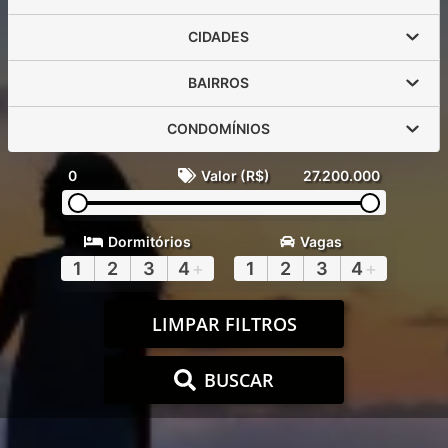
CIDADES
BAIRROS
CONDOMÍNIOS
0
Valor (R$)
27.200.000
Dormitórios
Vagas
1
2
3
4
+
1
2
3
4
+
LIMPAR FILTROS
BUSCAR