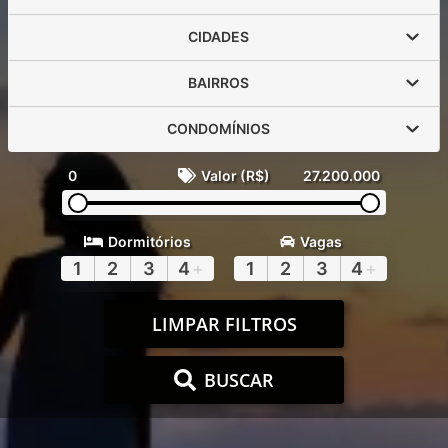
CIDADES
BAIRROS
CONDOMÍNIOS
0
Valor (R$)
27.200.000
Dormitórios
Vagas
1
2
3
4
+
1
2
3
4
+
LIMPAR FILTROS
BUSCAR