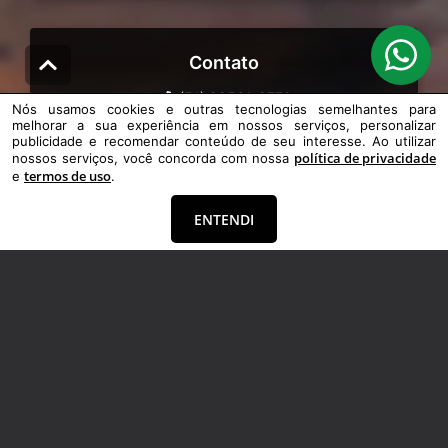
Contato
(51) 99561-8779
Nós usamos cookies e outras tecnologias semelhantes para
capaoprimeimoveis@gmail.com
melhorar a sua experiência em nossos serviços, personalizar
publicidade e recomendar conteúdo de seu interesse. Ao utilizar
política de privacidade
nossos serviços, você concorda com nossa
termos de uso
e
.
ENTENDI
Venha nos conhecer
Sepé 2611 Sala 501
Centro
|
Capão da Canoa
|
RS
CEP: 95555000
Veja também