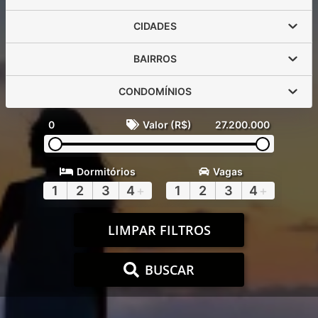
CIDADES
BAIRROS
CONDOMÍNIOS
0
Valor (R$)
27.200.000
Dormitórios
Vagas
1
2
3
4
+
1
2
3
4
+
LIMPAR FILTROS
BUSCAR