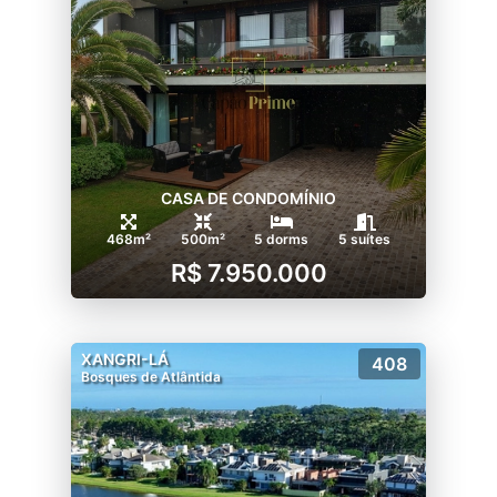
CASA DE CONDOMÍNIO
468m²
500m²
5 dorms
5 suítes
R$ 7.950.000
XANGRI-LÁ
408
Bosques de Atlântida