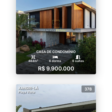
CASA DE CONDOMÍNIO
484m²
6 dorms
6 suítes
R$ 9.900.000
XANGRI-LÁ
378
Playa Vista