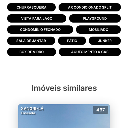
CHURRASQUEIRA
AR CONDICIONADO SPLIT
VISTA PARA LAGO
PLAYGROUND
CONDOMÍNIO FECHADO
MOBILIADO
SALA DE JANTAR
PÁTIO
JUNKER
BOX DE VIDRO
AQUECIMENTO À GÁS
Imóveis similares
XANGRI-LÁ
467
Enseada