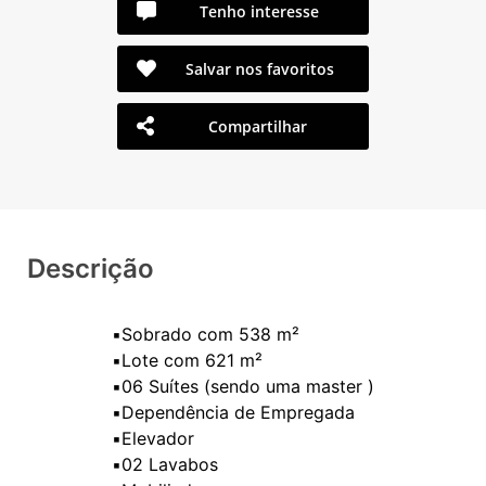
Tenho interesse
Salvar nos favoritos
Compartilhar
Descrição
▪️Sobrado com 538 m²
▪️Lote com 621 m²
▪️06 Suítes (sendo uma master )
▪️Dependência de Empregada
▪️Elevador
▪️02 Lavabos