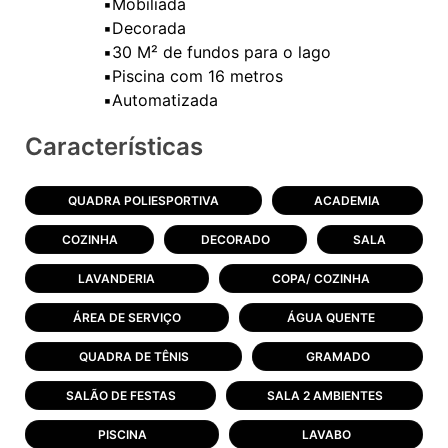
▪️Mobiliada
▪️Decorada
▪️30 M² de fundos para o lago
▪️Piscina com 16 metros
Características
QUADRA POLIESPORTIVA
ACADEMIA
COZINHA
DECORADO
SALA
LAVANDERIA
COPA/ COZINHA
ÁREA DE SERVIÇO
ÁGUA QUENTE
QUADRA DE TÊNIS
GRAMADO
SALÃO DE FESTAS
SALA 2 AMBIENTES
PISCINA
LAVABO