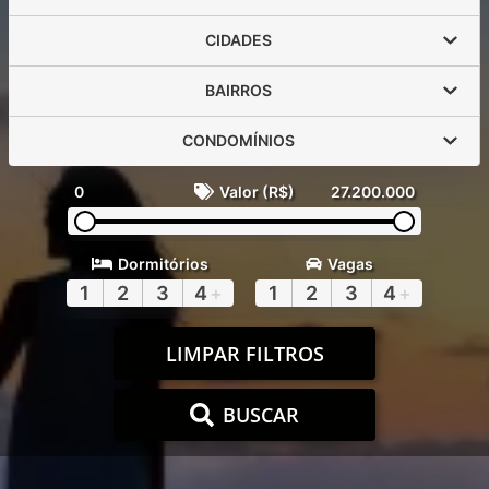
CIDADES
BAIRROS
CONDOMÍNIOS
0
Valor (R$)
27.200.000
Dormitórios
Vagas
1
2
3
4
+
1
2
3
4
+
LIMPAR FILTROS
BUSCAR