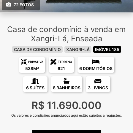
72 FOTOS
Casa de condomínio à venda em
Xangri-Lá, Enseada
CASA DE CONDOMÍNIO
XANGRI-LÁ
IMÓVEL 185
PRIVATIVA
TERRENO
538M²
621
6 DORMITÓRIOS
6 SUÍTES
8 BANHEIROS
3 LIVINGS
R$ 11.690.000
Os valores e condições anunciados aqui estão sujeitos a reajustes.