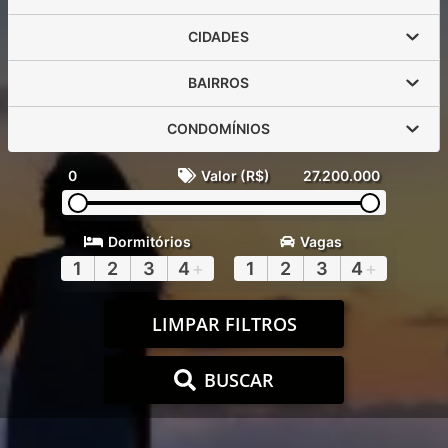
CIDADES
BAIRROS
CONDOMÍNIOS
0
Valor (R$)
27.200.000
Dormitórios
Vagas
1
2
3
4
+
1
2
3
4
+
LIMPAR FILTROS
BUSCAR