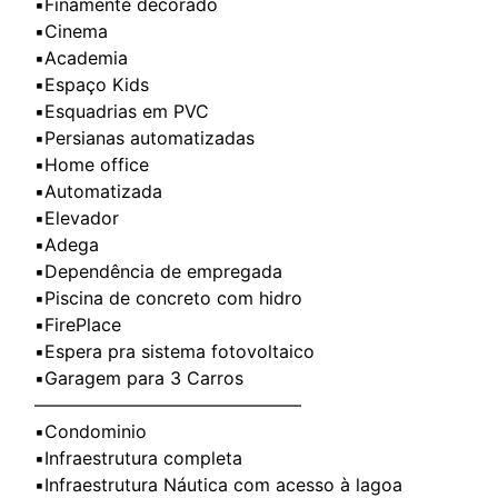
▪️Finamente decorado
▪️Cinema
▪️Academia
▪️Espaço Kids
▪️Esquadrias em PVC
▪️Persianas automatizadas
▪️Home office
▪️Automatizada
▪️Elevador
▪️Adega
▪️Dependência de empregada
▪️Piscina de concreto com hidro
▪️FirePlace
▪️Espera pra sistema fotovoltaico
▪️Garagem para 3 Carros
———————————————
▪️Condominio
▪️Infraestrutura completa
▪️Infraestrutura Náutica com acesso à lagoa