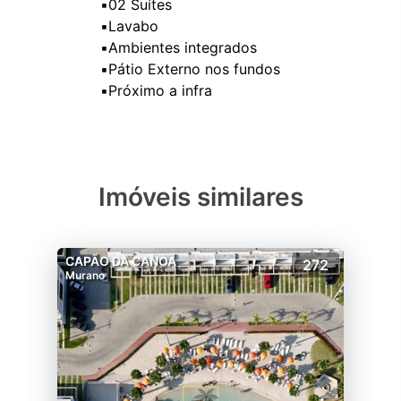
▪️02 Suítes
▪️Lavabo
▪️Ambientes integrados
▪️Pátio Externo nos fundos
Imóveis similares
CAPÃO DA CANOA
272
Murano