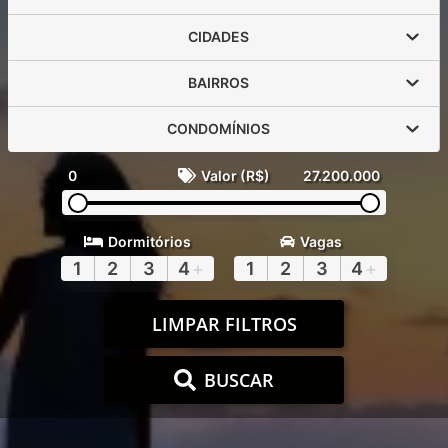
CIDADES
BAIRROS
CONDOMÍNIOS
0
Valor (R$)
27.200.000
Dormitórios
Vagas
1
2
3
4
+
1
2
3
4
+
LIMPAR FILTROS
BUSCAR