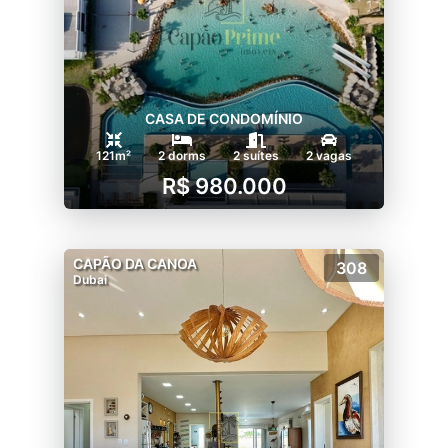
CASA DE CONDOMÍNIO
121m²
2 dorms
2 suítes
2 vagas
R$ 980.000
CAPÃO DA CANOA
308
Dubai