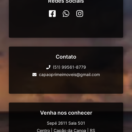
Redes Sociais
Contato
(51) 99561-8779
capaoprimeimoveis@gmail.com
Venha nos conhecer
Sepé 2611 Sala 501
Centro
|
Capão da Canoa
|
RS