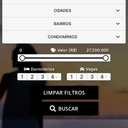
CIDADES
BAIRROS
CONDOMÍNIOS
0
Valor (R$)
27.200.000
Dormitórios
Vagas
1
2
3
4
+
1
2
3
4
+
LIMPAR FILTROS
BUSCAR