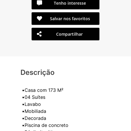
Tenho interesse
Salvar nos favoritos
Compartilhar
Descrição
▪️Casa com 173 M²
▪️04 Suítes
▪️Lavabo
▪️Mobiliada
▪️Decorada
▪️Piscina de concreto