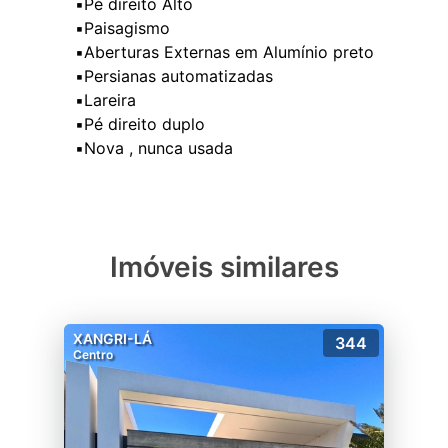
▪️Pé direito Alto
▪️Paisagismo
▪️Aberturas Externas em Alumínio preto
▪️Persianas automatizadas
▪️Lareira
▪️Pé direito duplo
Imóveis similares
XANGRI-LÁ
344
Centro