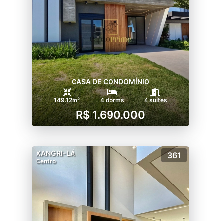
CASA DE CONDOMÍNIO
149.12m²
4 dorms
4 suítes
R$ 1.690.000
XANGRI-LÁ
361
Centro