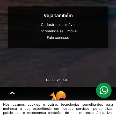
Veja também
Cadastre seu imóvel
Encomende seu imóvel
Fale conosco
CRECI
25950J
Nós usamos cookies e outras tecnologias semelhantes para
melhorar a sua experiência em nossos serviços, personalizar
© DESENVOLVIDO PELA
AGIL.NET
publicidade e recomendar conteúdo de seu interesse. Ao utilizar