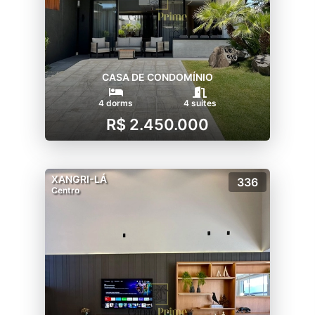
CASA DE CONDOMÍNIO
4 dorms
4 suítes
R$ 2.450.000
XANGRI-LÁ
336
Centro