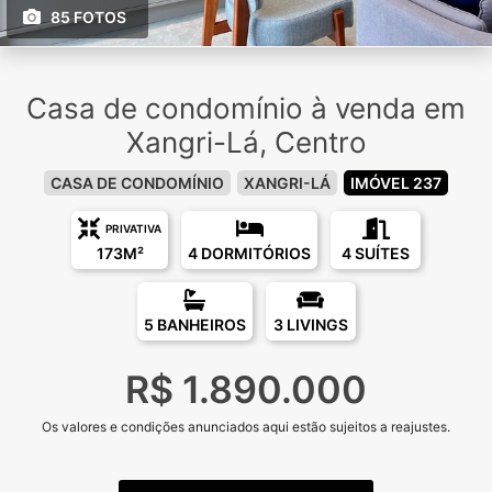
85 FOTOS
Casa de condomínio à venda em
Xangri-Lá, Centro
CASA DE CONDOMÍNIO
XANGRI-LÁ
IMÓVEL 237
PRIVATIVA
173M²
4 DORMITÓRIOS
4 SUÍTES
5 BANHEIROS
3 LIVINGS
R$ 1.890.000
Os valores e condições anunciados aqui estão sujeitos a reajustes.