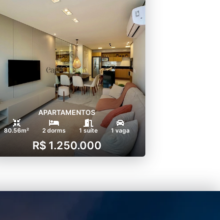
APARTAMENTOS
80.56m²
2 dorms
1 suíte
1 vaga
R$ 1.250.000