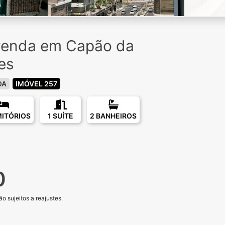
venda em Capão da
es
OA
IMÓVEL 257
MITÓRIOS
1 SUÍTE
2 BANHEIROS
0
o sujeitos a reajustes.