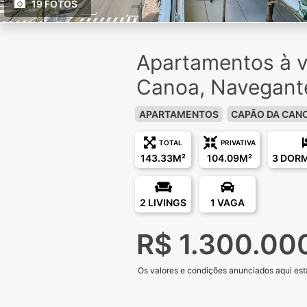
19 FOTOS
Apartamentos à 
Canoa, Navegant
APARTAMENTOS
CAPÃO DA CAN
TOTAL
PRIVATIVA
143.33M²
104.09M²
3 DOR
2 LIVINGS
1 VAGA
R$ 1.300.00
Os valores e condições anunciados aqui estã