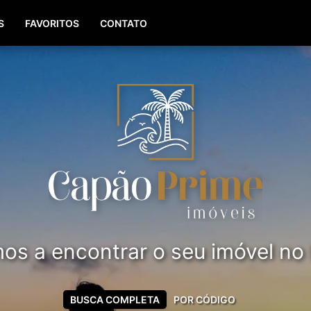
(51) 99561-8779
S
FAVORITOS
CONTATO
s a encontrar o seu imóvel no li
BUSCA COMPLETA
POR CÓDIGO