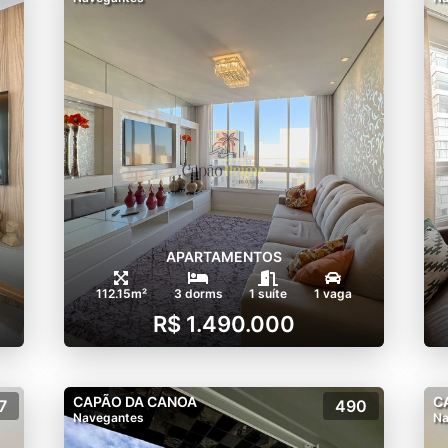
APARTAMENTOS
112.15m²
3 dorms
1 suíte
1 vaga
R$ 1.490.000
CAPÃO DA CANOA
C
7
490
Navegantes
Na