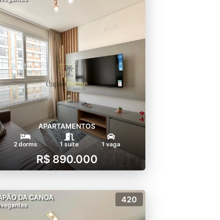
APARTAMENTOS
2 dorms
1 suíte
1 vaga
R$ 890.000
APÃO DA CANOA
420
vegantes