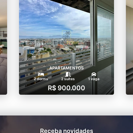
APARTAMENTOS
2 dorms
2 suítes
1 vaga
R$ 900.000
Receba novidades