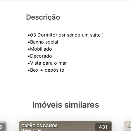
Descrição
▪️03 Dormitórios( sendo um suíte )
▪️Banho social
▪️Mobiliado
▪️Decorado
▪️Vista para o mar
Imóveis similares
CAPÃO DA CANOA
C
5
431
Navegantes
Na