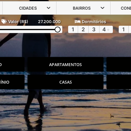
CIDADES
BAIRROS
CON
Valor (R$)
27.200.000
Dormitórios
1
2
3
4
+
1
O
APARTAMENTOS
ÍNIO
CASAS