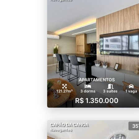
APARTAMENTOS
121.27m²
3 dorms
3 suítes
1 vaga
R$ 1.350.000
CAPÃO DA CANOA
35
Navegantes