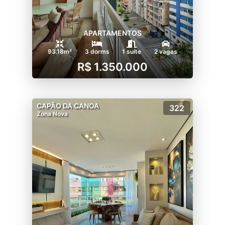
APARTAMENTOS
93.18m²
3 dorms
1 suíte
2 vagas
R$ 1.350.000
CAPÃO DA CANOA
322
Zona Nova