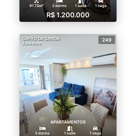
91.72m²
2 dorms
1 suíte
1 vaga
R$ 1.200.000
CAPÃO DA CANOA
249
Zona Nova
APARTAMENTOS
3 dorms
1 suíte
1 vaga