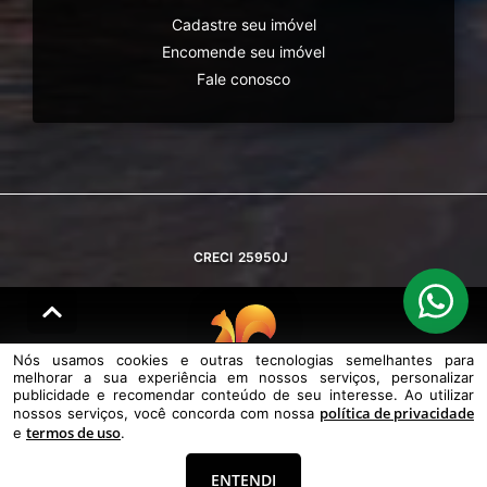
Cadastre seu imóvel
Encomende seu imóvel
Fale conosco
CRECI
25950J
Nós usamos cookies e outras tecnologias semelhantes para
melhorar a sua experiência em nossos serviços, personalizar
© DESENVOLVIDO PELA
AGIL.NET
publicidade e recomendar conteúdo de seu interesse. Ao utilizar
política de privacidade
nossos serviços, você concorda com nossa
Nós usamos cookies e outras tecnologias semelhantes para melhorar a
termos de uso
e
.
sua experiência em nossos serviços, personalizar publicidade e
recomendar conteúdo de seu interesse. Ao utilizar nossos serviços,
você concorda com nossa política de privacidade e termos de uso.
ENTENDI