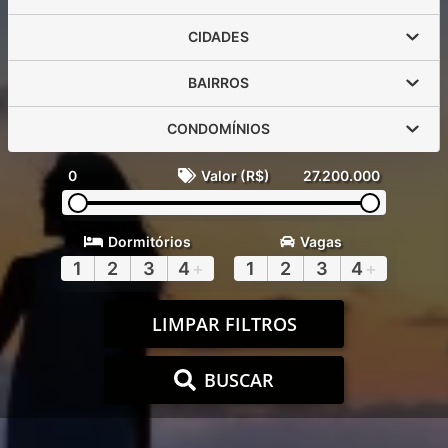
CIDADES
BAIRROS
CONDOMÍNIOS
0
Valor (R$)
27.200.000
Dormitórios
Vagas
1
2
3
4
+
1
2
3
4
+
LIMPAR FILTROS
BUSCAR