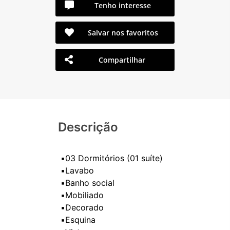
Tenho interesse
Salvar nos favoritos
Compartilhar
Descrição
▪️03 Dormitórios (01 suíte)
▪️Lavabo
▪️Banho social
▪️Mobiliado
▪️Decorado
▪️Esquina