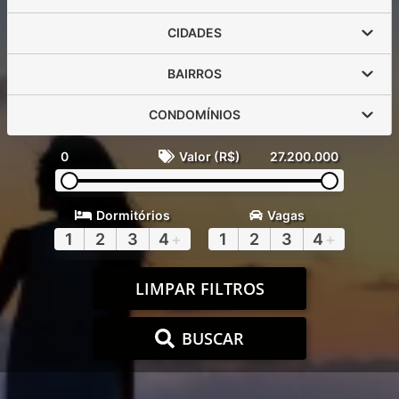
CIDADES
BAIRROS
CONDOMÍNIOS
0
Valor (R$)
27.200.000
Dormitórios
Vagas
1
2
3
4
+
1
2
3
4
+
LIMPAR FILTROS
BUSCAR