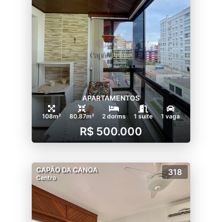
APARTAMENTOS
108m²
80.87m²
2 dorms
1 suíte
1 vaga
R$ 500.000
CAPÃO DA CANOA
318
Centro