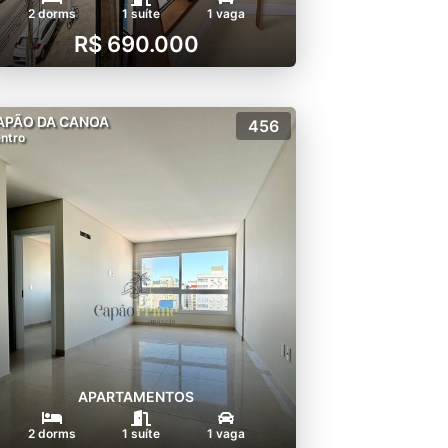
2 dorms
1 suíte
1 vaga
R$ 690.000
APÃO DA CANOA
456
ntro
APARTAMENTOS
2 dorms
1 suíte
1 vaga