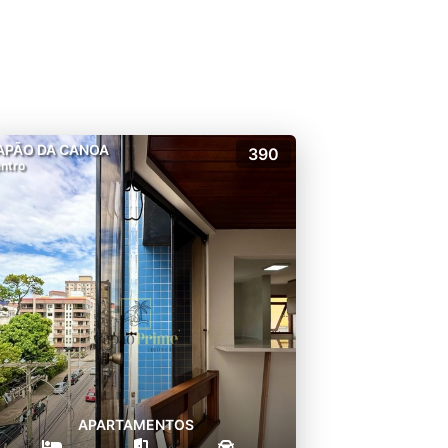
APÃO DA CANOA
390
ntro
APARTAMENTOS