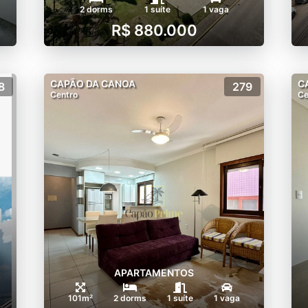
2 dorms
1 suíte
1 vaga
R$ 880.000
CAPÃO DA CANOA
C
8
279
Centro
Ce
APARTAMENTOS
101m²
2 dorms
1 suíte
1 vaga