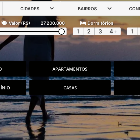
CIDADES
BAIRROS
CON
Valor (R$)
27.200.000
Dormitórios
1
2
3
4
+
1
O
APARTAMENTOS
ÍNIO
CASAS