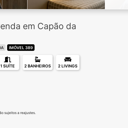
venda em Capão da
OA
IMÓVEL 389
1 SUÍTE
2 BANHEIROS
2 LIVINGS
o sujeitos a reajustes.