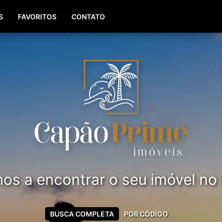
(51) 99561-8779
S
FAVORITOS
CONTATO
s a encontrar o seu imóvel no li
BUSCA COMPLETA
POR CÓDIGO