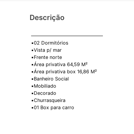
Descrição
———————————————⁣
▪️02 Dormitórios ⁣
▪️Vista p/ mar
▪️Frente norte
▪️Área privativa 64,59 M²
▪️Área privativa box 16,86 M²
▪️Banheiro Social ⁣
▪️Mobiliado⁣
▪️Decorado⁣
▪️Churrasqueira
▪️01 Box para carro ⁣