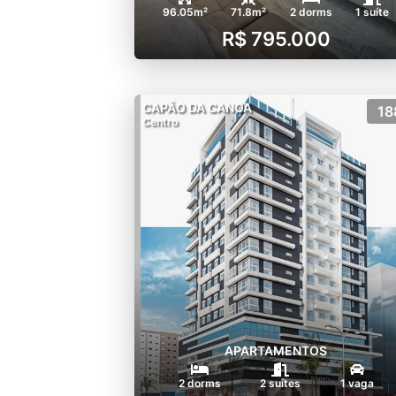
96.05m²
71.8m²
2 dorms
1 suíte
R$ 795.000
CAPÃO DA CANOA
18
Centro
APARTAMENTOS
2 dorms
2 suítes
1 vaga