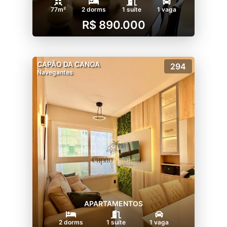
77m²
2 dorms
1 suíte
1 vaga
R$ 890.000
CAPÃO DA CANOA
294
Navegantes
APARTAMENTOS
2 dorms
1 suíte
1 vaga