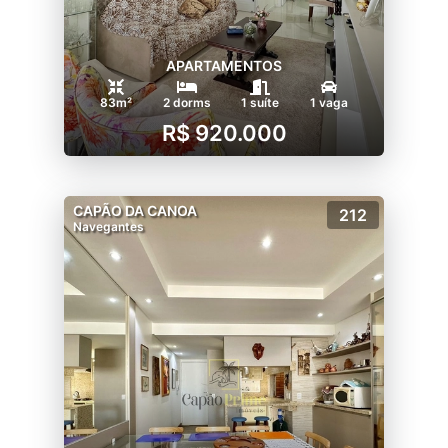
APARTAMENTOS
83m²
2 dorms
1 suíte
1 vaga
R$ 920.000
CAPÃO DA CANOA
212
Navegantes