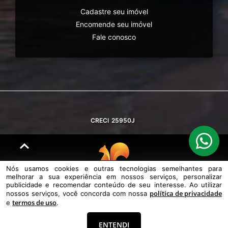
Cadastre seu imóvel
Encomende seu imóvel
Fale conosco
CRECI
25950J
Nós usamos cookies e outras tecnologias semelhantes para
melhorar a sua experiência em nossos serviços, personalizar
© DESENVOLVIDO PELA
AGIL.NET
publicidade e recomendar conteúdo de seu interesse. Ao utilizar
política de privacidade
nossos serviços, você concorda com nossa
Nós usamos cookies e outras tecnologias semelhantes para melhorar a
termos de uso
e
.
sua experiência em nossos serviços, personalizar publicidade e
recomendar conteúdo de seu interesse. Ao utilizar nossos serviços,
você concorda com nossa política de privacidade e termos de uso.
ENTENDI