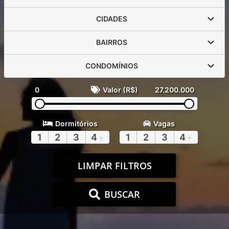
CIDADES
BAIRROS
CONDOMÍNIOS
0
Valor (R$)
27.200.000
Dormitórios
Vagas
1
2
3
4
+
1
2
3
4
+
LIMPAR FILTROS
BUSCAR