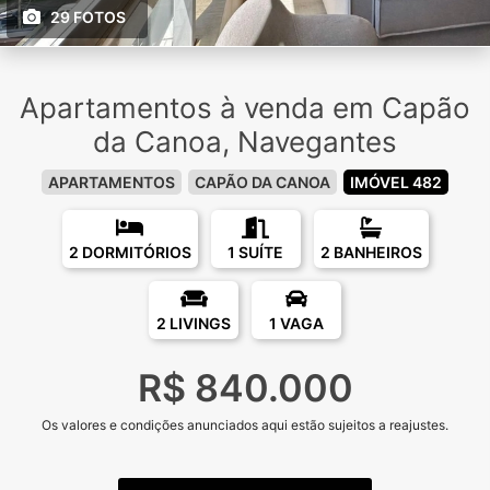
29 FOTOS
Apartamentos à venda em Capão
da Canoa, Navegantes
APARTAMENTOS
CAPÃO DA CANOA
IMÓVEL 482
2 DORMITÓRIOS
1 SUÍTE
2 BANHEIROS
2 LIVINGS
1 VAGA
R$ 840.000
Os valores e condições anunciados aqui estão sujeitos a reajustes.