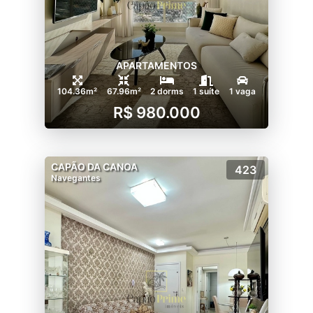
APARTAMENTOS
104.36m²
67.96m²
2 dorms
1 suíte
1 vaga
R$ 980.000
CAPÃO DA CANOA
423
Navegantes