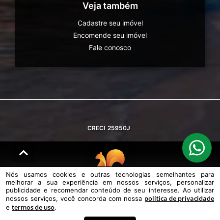
Veja também
Cadastre seu imóvel
Encomende seu imóvel
Fale conosco
CRECI
25950J
Nós usamos cookies e outras tecnologias semelhantes para
melhorar a sua experiência em nossos serviços, personalizar
© DESENVOLVIDO PELA
AGIL.NET
publicidade e recomendar conteúdo de seu interesse. Ao utilizar
política de privacidade
nossos serviços, você concorda com nossa
Nós usamos cookies e outras tecnologias semelhantes para melhorar a
termos de uso
e
.
sua experiência em nossos serviços, personalizar publicidade e
recomendar conteúdo de seu interesse. Ao utilizar nossos serviços,