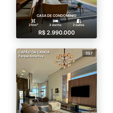
CASA DE CONDOMÍNIO
210m²
3 dorms
2 suítes
R$ 2.990.000
CAPÃO DA CANOA
397
Parque Antártica