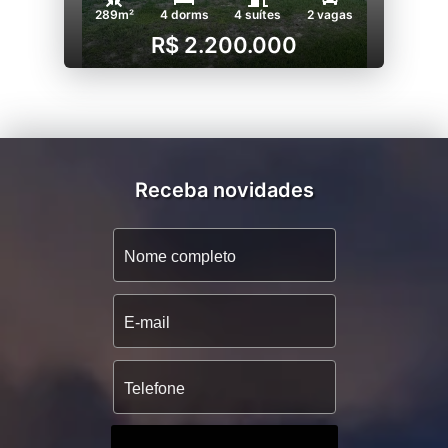
289m²
4 dorms
4 suítes
2 vagas
R$ 2.200.000
Receba novidades