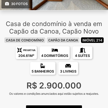
30 FOTOS
Casa de condomínio à venda em
Capão da Canoa, Capão Novo
CASA DE CONDOMÍNIO
CAPÃO DA CANOA
IMÓVEL 214
PRIVATIVA
204.61M²
4 DORMITÓRIOS
4 SUÍTES
5 BANHEIROS
3 LIVINGS
R$ 2.900.000
Os valores e condições anunciados aqui estão sujeitos a reajustes.