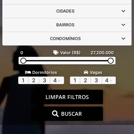
CIDADES
BAIRROS
CONDOMÍNIOS
0
Valor (R$)
27.200.000
Dormitórios
Vagas
1
2
3
4
+
1
2
3
4
+
LIMPAR FILTROS
BUSCAR