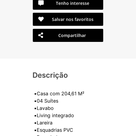
Tenho interesse
Salvar nos favoritos
Compartilhar
Descrição
▪️Casa com 204,61 M²
▪️04 Suítes
▪️Lavabo
▪️Living integrado
▪️Lareira
▪️Esquadrias PVC