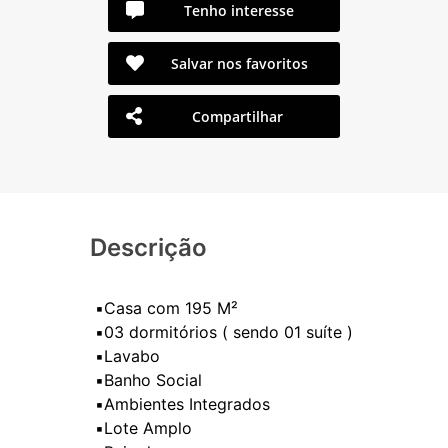
Tenho interesse
Salvar nos favoritos
Compartilhar
Descrição
▪️Casa com 195 M²
▪️03 dormitórios ( sendo 01 suíte )
▪️Lavabo
▪️Banho Social
▪️Ambientes Integrados
▪️Lote Amplo