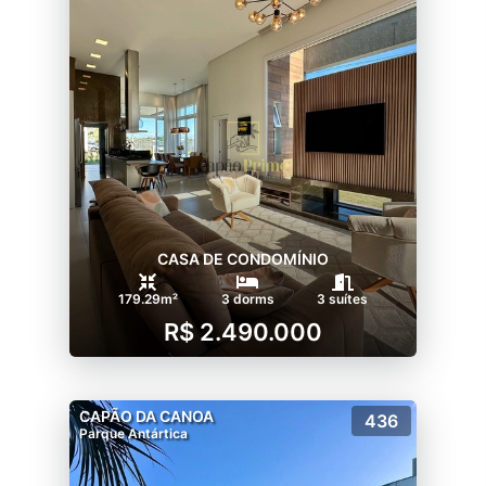
CASA DE CONDOMÍNIO
179.29m²
3 dorms
3 suítes
R$ 2.490.000
CAPÃO DA CANOA
436
Parque Antártica