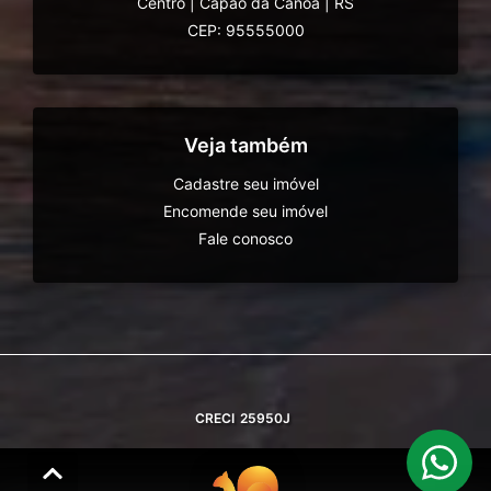
Centro
|
Capão da Canoa
|
RS
CEP: 95555000
Veja também
Cadastre seu imóvel
Encomende seu imóvel
Fale conosco
CRECI
25950J