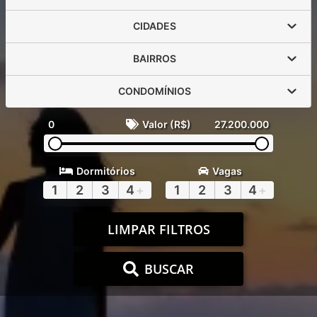
CIDADES
BAIRROS
CONDOMÍNIOS
0
Valor (R$)
27.200.000
Dormitórios
Vagas
1
2
3
4
+
1
2
3
4
+
LIMPAR FILTROS
BUSCAR